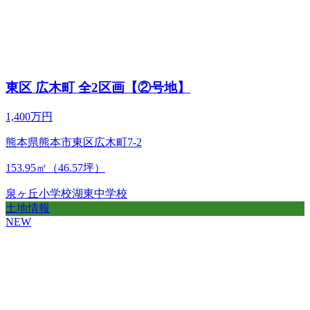
東区 広木町 全2区画【②号地】
1,400万円
熊本県熊本市東区広木町7-2
153.95㎡（46.57坪）
泉ヶ丘小学校
湖東中学校
土地情報
NEW