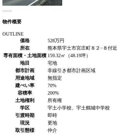
物件概要
OUTLINE
価格
528万円
所在
熊本県宇土市宮庄町８２−８付近
専有面積・
土地面積
159.32㎡（48.19坪）
地目
宅地
都市計画
非線引き都市計画区域
用途地域
無指定
建ぺい率
70%
容積率
200%
土地権利
所有権
学区
宇土小学校、宇土鶴城中学校
引渡時期
即時
現況
更地
取引態様
仲介