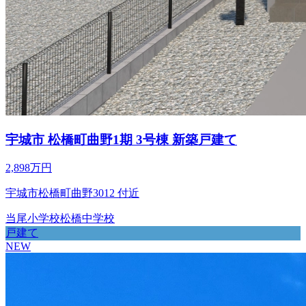
宇城市 松橋町曲野1期 3号棟 新築戸建て
2,898万円
宇城市松橋町曲野3012 付近
当尾小学校
松橋中学校
戸建て
NEW