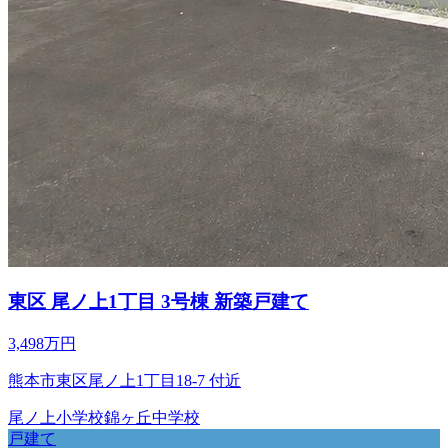
東区 尾ノ上1丁目 3号棟 新築戸建て
3,498万円
熊本市東区尾ノ上1丁目18-7 付近
尾ノ上小学校
錦ヶ丘中学校
戸建て