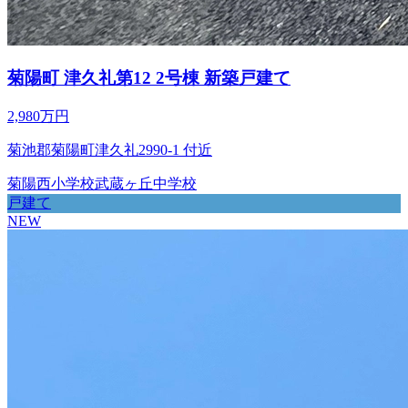
菊陽町 津久礼第12 2号棟 新築戸建て
2,980万円
菊池郡菊陽町津久礼2990-1 付近
菊陽西小学校
武蔵ヶ丘中学校
戸建て
NEW