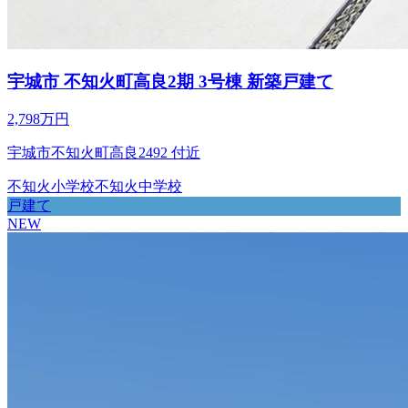
宇城市 不知火町高良2期 3号棟 新築戸建て
2,798万円
宇城市不知火町高良2492 付近
不知火小学校
不知火中学校
戸建て
NEW