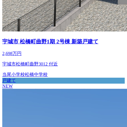
宇城市 松橋町曲野1期 2号棟 新築戸建て
2,698万円
宇城市松橋町曲野3012 付近
当尾小学校
松橋中学校
戸建て
NEW