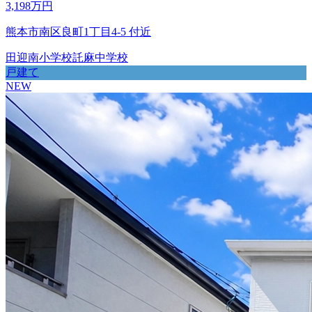
3,198万円
熊本市南区良町1丁目4-5 付近
田迎南小学校
託麻中学校
戸建て
NEW