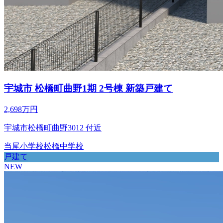
宇城市 松橋町曲野1期 2号棟 新築戸建て
2,698万円
宇城市松橋町曲野3012 付近
当尾小学校
松橋中学校
戸建て
NEW