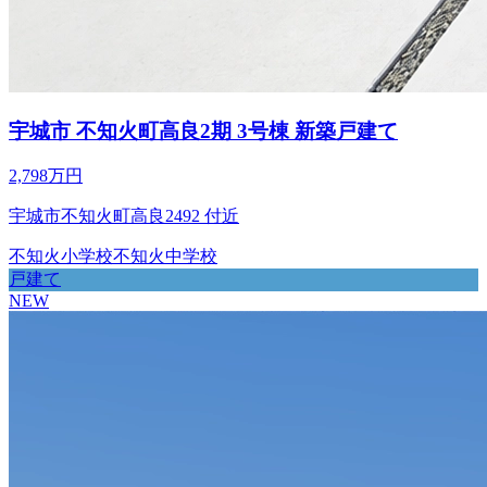
宇城市 不知火町高良2期 3号棟 新築戸建て
2,798万円
宇城市不知火町高良2492 付近
不知火小学校
不知火中学校
戸建て
NEW