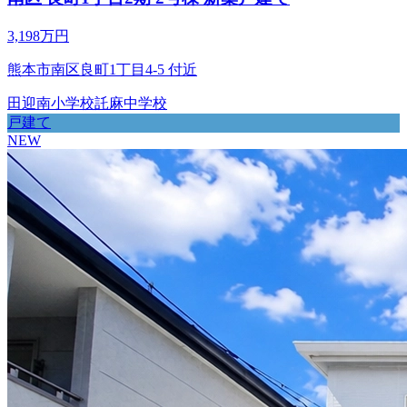
3,198万円
熊本市南区良町1丁目4-5 付近
田迎南小学校
託麻中学校
戸建て
NEW