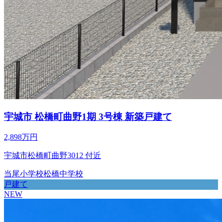
宇城市 松橋町曲野1期 3号棟 新築戸建て
2,898万円
宇城市松橋町曲野3012 付近
当尾小学校
松橋中学校
戸建て
NEW