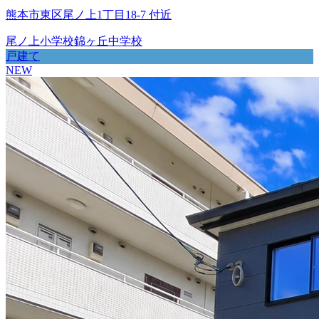
熊本市東区尾ノ上1丁目18-7 付近
尾ノ上小学校
錦ヶ丘中学校
戸建て
NEW