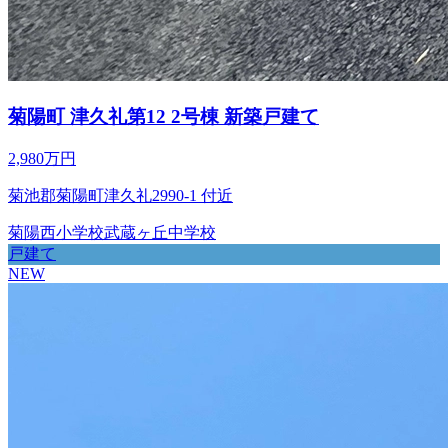
菊陽町 津久礼第12 2号棟 新築戸建て
2,980万円
菊池郡菊陽町津久礼2990-1 付近
菊陽西小学校
武蔵ヶ丘中学校
戸建て
NEW