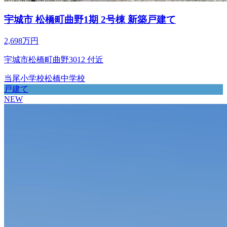
宇城市 松橋町曲野1期 2号棟 新築戸建て
2,698万円
宇城市松橋町曲野3012 付近
当尾小学校
松橋中学校
戸建て
NEW