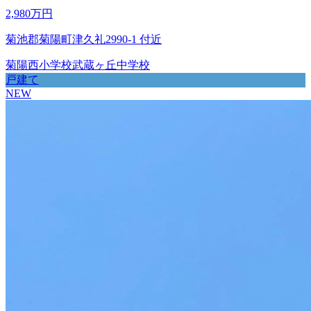
2,980万円
菊池郡菊陽町津久礼2990-1 付近
菊陽西小学校
武蔵ヶ丘中学校
戸建て
NEW