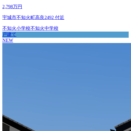
2,798万円
宇城市不知火町高良2492 付近
不知火小学校
不知火中学校
戸建て
NEW