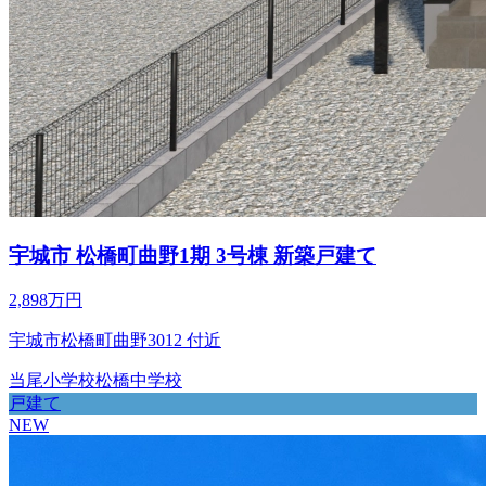
宇城市 松橋町曲野1期 3号棟 新築戸建て
2,898万円
宇城市松橋町曲野3012 付近
当尾小学校
松橋中学校
戸建て
NEW