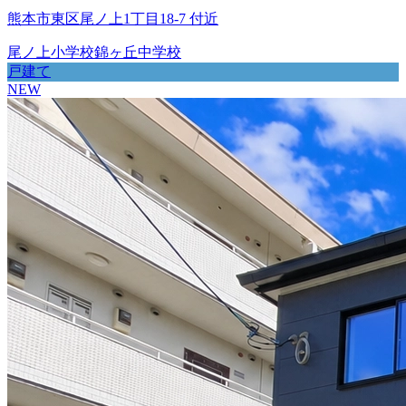
熊本市東区尾ノ上1丁目18-7 付近
尾ノ上小学校
錦ヶ丘中学校
戸建て
NEW