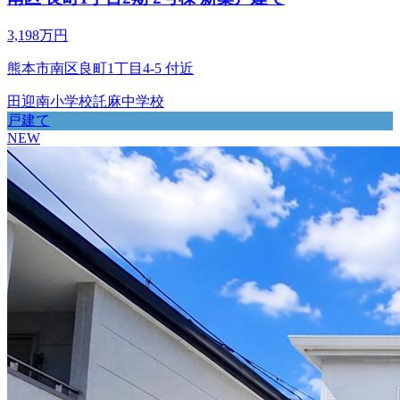
3,198万円
熊本市南区良町1丁目4-5 付近
田迎南小学校
託麻中学校
戸建て
NEW