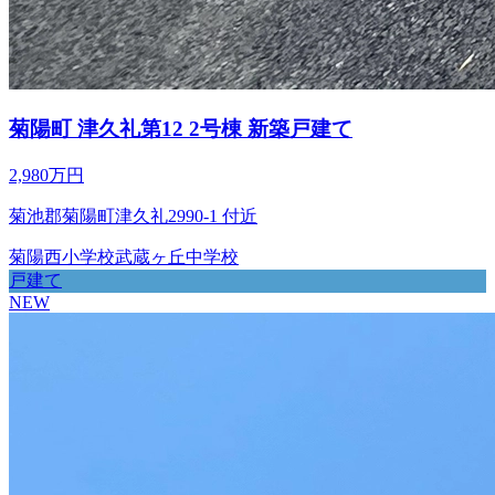
菊陽町 津久礼第12 2号棟 新築戸建て
2,980万円
菊池郡菊陽町津久礼2990-1 付近
菊陽西小学校
武蔵ヶ丘中学校
戸建て
NEW