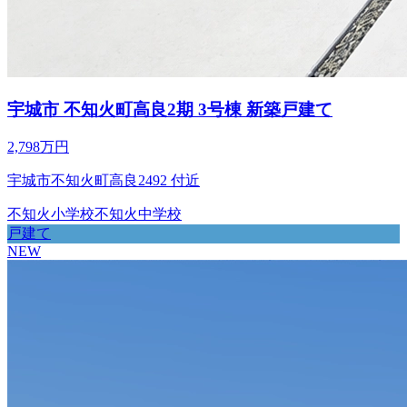
宇城市 不知火町高良2期 3号棟 新築戸建て
2,798万円
宇城市不知火町高良2492 付近
不知火小学校
不知火中学校
戸建て
NEW