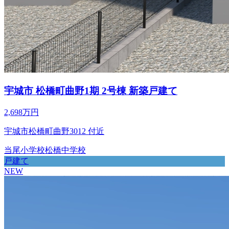
宇城市 松橋町曲野1期 2号棟 新築戸建て
2,698万円
宇城市松橋町曲野3012 付近
当尾小学校
松橋中学校
戸建て
NEW