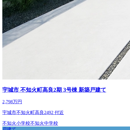
宇城市 不知火町高良2期 3号棟 新築戸建て
2,798万円
宇城市不知火町高良2492 付近
不知火小学校
不知火中学校
戸建て